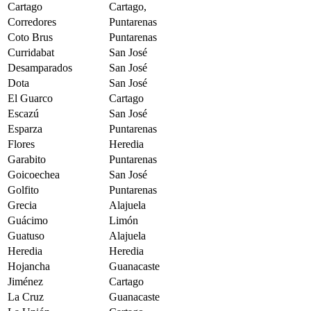
Cartago
Cartago,
Corredores
Puntarenas
Coto Brus
Puntarenas
Curridabat
San José
Desamparados
San José
Dota
San José
El Guarco
Cartago
Escazú
San José
Esparza
Puntarenas
Flores
Heredia
Garabito
Puntarenas
Goicoechea
San José
Golfito
Puntarenas
Grecia
Alajuela
Guácimo
Limón
Guatuso
Alajuela
Heredia
Heredia
Hojancha
Guanacaste
Jiménez
Cartago
La Cruz
Guanacaste