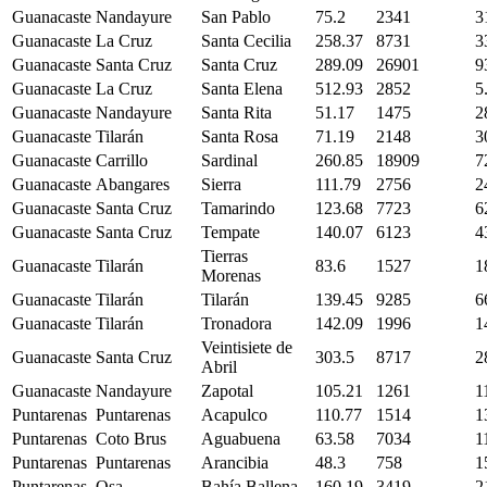
Guanacaste
Nandayure
San Pablo
75.2
2341
3
Guanacaste
La Cruz
Santa Cecilia
258.37
8731
3
Guanacaste
Santa Cruz
Santa Cruz
289.09
26901
9
Guanacaste
La Cruz
Santa Elena
512.93
2852
5
Guanacaste
Nandayure
Santa Rita
51.17
1475
2
Guanacaste
Tilarán
Santa Rosa
71.19
2148
3
Guanacaste
Carrillo
Sardinal
260.85
18909
7
Guanacaste
Abangares
Sierra
111.79
2756
2
Guanacaste
Santa Cruz
Tamarindo
123.68
7723
6
Guanacaste
Santa Cruz
Tempate
140.07
6123
4
Tierras
Guanacaste
Tilarán
83.6
1527
1
Morenas
Guanacaste
Tilarán
Tilarán
139.45
9285
6
Guanacaste
Tilarán
Tronadora
142.09
1996
1
Veintisiete de
Guanacaste
Santa Cruz
303.5
8717
2
Abril
Guanacaste
Nandayure
Zapotal
105.21
1261
1
Puntarenas
Puntarenas
Acapulco
110.77
1514
1
Puntarenas
Coto Brus
Aguabuena
63.58
7034
1
Puntarenas
Puntarenas
Arancibia
48.3
758
1
Puntarenas
Osa
Bahía Ballena
160.19
3419
2