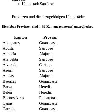
Hauptstadt San José
Provinzen und die dazugehörigen Hauptstädte
Die sieben Provinzen sind in 81 Kantone (cantones) untergliedert.
Kanton
Provinz
Abangares
Guanacaste
Acosta
San José
Alajuela
Alajuela
Alajuelita
San José
Alvarado
Cartago
Aserrí
San José
Atenas
Alajuela
Bagaces
Guanacaste
Barva
Heredia
Belén
Heredia
Buenos Aires
Puntarenas
Cañas
Guanacaste
Carrillo
Guanacaste