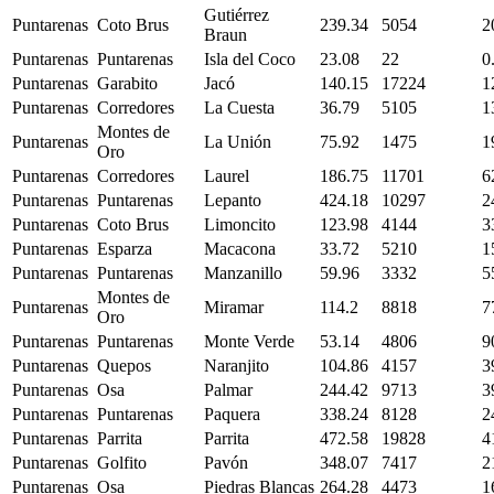
Gutiérrez
Puntarenas
Coto Brus
239.34
5054
2
Braun
Puntarenas
Puntarenas
Isla del Coco
23.08
22
0
Puntarenas
Garabito
Jacó
140.15
17224
1
Puntarenas
Corredores
La Cuesta
36.79
5105
1
Montes de
Puntarenas
La Unión
75.92
1475
1
Oro
Puntarenas
Corredores
Laurel
186.75
11701
6
Puntarenas
Puntarenas
Lepanto
424.18
10297
2
Puntarenas
Coto Brus
Limoncito
123.98
4144
3
Puntarenas
Esparza
Macacona
33.72
5210
1
Puntarenas
Puntarenas
Manzanillo
59.96
3332
5
Montes de
Puntarenas
Miramar
114.2
8818
7
Oro
Puntarenas
Puntarenas
Monte Verde
53.14
4806
9
Puntarenas
Quepos
Naranjito
104.86
4157
3
Puntarenas
Osa
Palmar
244.42
9713
3
Puntarenas
Puntarenas
Paquera
338.24
8128
2
Puntarenas
Parrita
Parrita
472.58
19828
4
Puntarenas
Golfito
Pavón
348.07
7417
2
Puntarenas
Osa
Piedras Blancas
264.28
4473
1