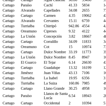
Cartago
Paraíso
Cachí
41.33
5834
1
Cartago
Alvarado
Capellades
34.08
2655
7
Cartago
Cartago
Carmen
4.35
19062
4
Cartago
Alvarado
Cervantes
15.11
6759
4
Cartago
Turrialba
Chirripó
942.86
4554
4
Cartago
Oreamuno
Cipreses
9.32
4122
4
Cartago
La Unión
Concepción
3.82
18667
4
Cartago
Cartago
Corralillo
34.09
11833
3
Cartago
Oreamuno
Cot
15
10974
7
Cartago
Cartago
Dulce Nombre
33.19
11773
3
Cartago
La Unión
Dulce Nombre
8.45
8947
1
Cartago
El Guarco
El Tejar
6.14
26630
4
Cartago
Cartago
Guadalupe
13.32
16199
1
Cartago
Jiménez
Juan Viñas
43.13
7106
1
Cartago
Turrialba
La Isabel
19.95
6356
3
Cartago
Turrialba
La Suiza
160.86
7985
4
Cartago
Cartago
Llano Grande
30.25
4958
1
Llanos de Santa
Cartago
Paraíso
6.54
18943
2
Lucía
Cartago
Cartago
Occidental
2
10394
5