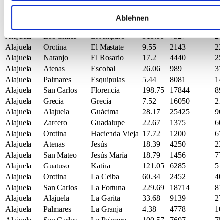
Alajuela
Alajuela
Desamparados
13.07
32241
2
Alajuela
San Mateo
Desmonte
20.9
1158
5
Ablehnen
Alajuela
Upala
Dos Ríos
217.41
3881
1
Alajuela
Los Chiles
El Amparo
313.55
7527
2
Alajuela
Orotina
El Mastate
9.55
2143
2
Alajuela
Naranjo
El Rosario
17.2
4440
2
Alajuela
Atenas
Escobal
26.06
989
3
Alajuela
Palmares
Esquipulas
5.44
8081
1
Alajuela
San Carlos
Florencia
198.75
17844
8
Alajuela
Grecia
Grecia
7.52
16050
2
Alajuela
Alajuela
Guácima
28.17
25425
9
Alajuela
Zarcero
Guadalupe
22.67
1375
6
Alajuela
Orotina
Hacienda Vieja
17.72
1200
6
Alajuela
Atenas
Jesús
18.39
4250
2
Alajuela
San Mateo
Jesús María
18.79
1456
7
Alajuela
Guatuso
Katira
121.05
6285
5
Alajuela
Orotina
La Ceiba
60.34
2452
4
Alajuela
San Carlos
La Fortuna
229.69
18714
8
Alajuela
Alajuela
La Garita
33.68
9139
2
Alajuela
Palmares
La Granja
4.38
4778
1
Alajuela
San Carlos
La Palmera
100.57
7607
7