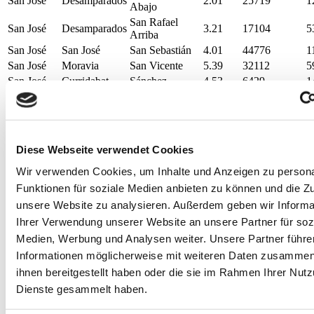
San José
Desamparados
2.01
25719
1
Abajo
San Rafael
San José
Desamparados
3.21
17104
5
Arriba
San José
San José
San Sebastián
4.01
44776
1
San José
Moravia
San Vicente
5.39
32112
5
San José
Curridabat
Sánchez
4.53
6429
1
San José
Santa Ana
Santa Ana
5.4
12554
2
León Cortés
San José
Santa Cruz
21.97
1978
9
Castro
San José
Dota
Santa María
92.84
4980
5
Diese Webseite verwendet Cookies
San José
Puriscal
Santiago
34.52
12168
3
San José
Mora
Tabarcia
40.39
4010
9
Wir verwenden Cookies, um Inhalte und Anzeigen zu persona
San José
Aserrí
Tarbaca
15.33
1565
1
Funktionen für soziale Medien anbieten zu können und die Zug
San José
Curridabat
Tirrases
1.87
19852
1
unsere Website zu analysieren. Außerdem geben wir Informa
San José
Santa Ana
Uruca
7.07
8257
1
Ihrer Verwendung unserer Website an unsere Partner für soz
San José
Aserrí
Vuelta de Jorco
22.04
6866
3
Medien, Werbung und Analysen weiter. Unsere Partner führe
San José
San José
Zapote
2.87
21566
7
Informationen möglicherweise mit weiteren Daten zusammen,
Alajuela
Upala
Aguas Claras
409.08
5631
1
ihnen bereitgestellt haben oder die sie im Rahmen Ihrer Nut
Alajuela
San Carlos
Aguas Zarcas
186.08
24923
1
Dienste gesammelt haben.
Alajuela
Alajuela
Alajuela
9.02
47885
5
Alajuela
San Ramón
Alfaro
17.94
8116
4