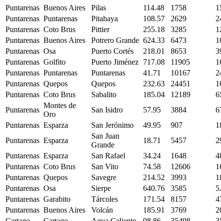
Puntarenas
Buenos Aires
Pilas
114.48
1758
1
Puntarenas
Puntarenas
Pitahaya
108.57
2629
2
Puntarenas
Coto Brus
Pittier
255.18
3285
1
Puntarenas
Buenos Aires
Potrero Grande
624.33
6473
1
Puntarenas
Osa
Puerto Cortés
218.01
8653
3
Puntarenas
Golfito
Puerto Jiménez
717.08
11905
1
Puntarenas
Puntarenas
Puntarenas
41.71
10167
2
Puntarenas
Quepos
Quepos
232.63
24451
1
Puntarenas
Coto Brus
Sabalito
185.04
12189
6
Montes de
Puntarenas
San Isidro
57.95
3884
6
Oro
Puntarenas
Esparza
San Jerónimo
49.95
907
1
San Juan
Puntarenas
Esparza
18.71
5457
2
Grande
Puntarenas
Esparza
San Rafael
34.24
1648
4
Puntarenas
Coto Brus
San Vito
74.58
12606
1
Puntarenas
Quepos
Savegre
214.52
3993
1
Puntarenas
Osa
Sierpe
640.76
3585
5
Puntarenas
Garabito
Tárcoles
171.54
8157
4
Puntarenas
Buenos Aires
Volcán
185.91
3769
2
Cartago
Cartago
Agua Caliente
98.86
35498
3