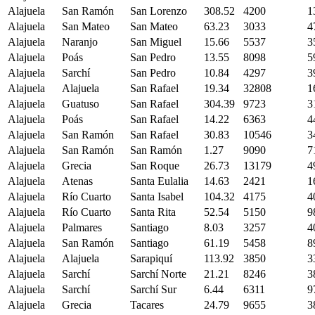
Alajuela
San Ramón
San Lorenzo
308.52
4200
1
Alajuela
San Mateo
San Mateo
63.23
3033
4
Alajuela
Naranjo
San Miguel
15.66
5537
3
Alajuela
Poás
San Pedro
13.55
8098
5
Alajuela
Sarchí
San Pedro
10.84
4297
3
Alajuela
Alajuela
San Rafael
19.34
32808
1
Alajuela
Guatuso
San Rafael
304.39
9723
3
Alajuela
Poás
San Rafael
14.22
6363
4
Alajuela
San Ramón
San Rafael
30.83
10546
3
Alajuela
San Ramón
San Ramón
1.27
9090
7
Alajuela
Grecia
San Roque
26.73
13179
4
Alajuela
Atenas
Santa Eulalia
14.63
2421
1
Alajuela
Río Cuarto
Santa Isabel
104.32
4175
4
Alajuela
Río Cuarto
Santa Rita
52.54
5150
9
Alajuela
Palmares
Santiago
8.03
3257
4
Alajuela
San Ramón
Santiago
61.19
5458
8
Alajuela
Alajuela
Sarapiquí
113.92
3850
3
Alajuela
Sarchí
Sarchí Norte
21.21
8246
3
Alajuela
Sarchí
Sarchí Sur
6.44
6311
9
Alajuela
Grecia
Tacares
24.79
9655
3