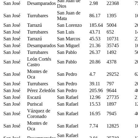
San Juan de
San José
Desamparados
2.98
22368
7
Dios
San Juan de
San José
Turrubares
86.17
1395
1
Mata
San José
Tarrazú
San Lorenzo
185.64
5004
2
San José
Turrubares
San Luis
43.71
652
1
San José
Tarrazú
San Marcos
45.53
10731
2
San José
Desamparados
San Miguel
21.36
35745
1
San José
Turrubares
San Pablo
26.37
1492
5
León Cortés
San José
San Pablo
20.86
4378
2
Castro
Montes de
San José
San Pedro
4.7
29252
6
Oca
San José
Turrubares
San Pedro
39.11
797
2
San José
Pérez Zeledón
San Pedro
205.96
9644
4
San José
Escazú
San Rafael
12.96
27735
2
San José
Puriscal
San Rafael
15.53
1897
1
Vázquez de
San José
San Rafael
16.95
7945
4
Coronado
Montes de
San José
San Rafael
7.74
12825
1
Oca
San Rafael