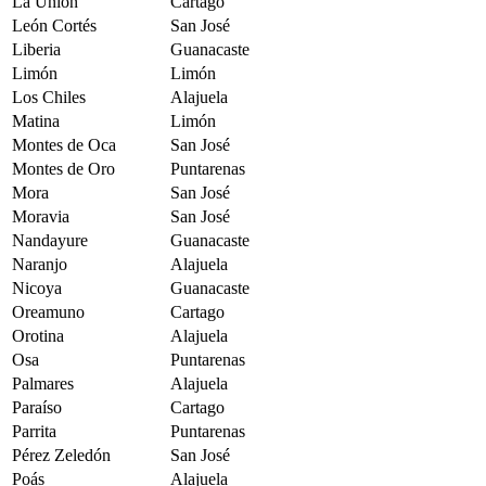
La Unión
Cartago
León Cortés
San José
Liberia
Guanacaste
Limón
Limón
Los Chiles
Alajuela
Matina
Limón
Montes de Oca
San José
Montes de Oro
Puntarenas
Mora
San José
Moravia
San José
Nandayure
Guanacaste
Naranjo
Alajuela
Nicoya
Guanacaste
Oreamuno
Cartago
Orotina
Alajuela
Osa
Puntarenas
Palmares
Alajuela
Paraíso
Cartago
Parrita
Puntarenas
Pérez Zeledón
San José
Poás
Alajuela