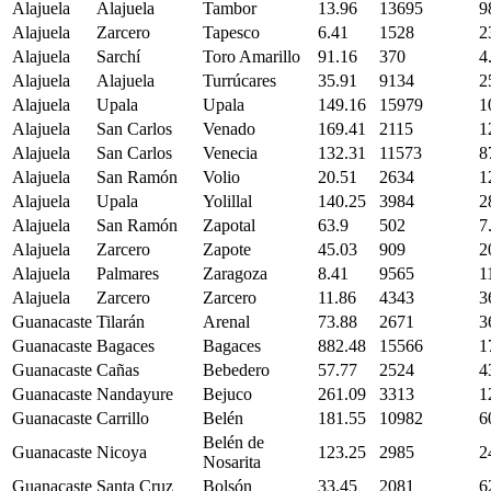
Alajuela
Alajuela
Tambor
13.96
13695
9
Alajuela
Zarcero
Tapesco
6.41
1528
2
Alajuela
Sarchí
Toro Amarillo
91.16
370
4
Alajuela
Alajuela
Turrúcares
35.91
9134
2
Alajuela
Upala
Upala
149.16
15979
1
Alajuela
San Carlos
Venado
169.41
2115
1
Alajuela
San Carlos
Venecia
132.31
11573
8
Alajuela
San Ramón
Volio
20.51
2634
1
Alajuela
Upala
Yolillal
140.25
3984
2
Alajuela
San Ramón
Zapotal
63.9
502
7
Alajuela
Zarcero
Zapote
45.03
909
2
Alajuela
Palmares
Zaragoza
8.41
9565
1
Alajuela
Zarcero
Zarcero
11.86
4343
3
Guanacaste
Tilarán
Arenal
73.88
2671
3
Guanacaste
Bagaces
Bagaces
882.48
15566
1
Guanacaste
Cañas
Bebedero
57.77
2524
4
Guanacaste
Nandayure
Bejuco
261.09
3313
1
Guanacaste
Carrillo
Belén
181.55
10982
6
Belén de
Guanacaste
Nicoya
123.25
2985
2
Nosarita
Guanacaste
Santa Cruz
Bolsón
33.45
2081
6