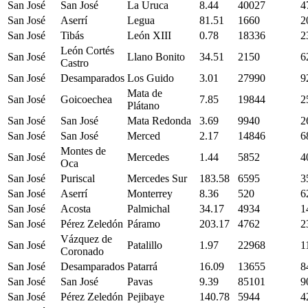
San José
San José
La Uruca
8.44
40027
4
San José
Aserrí
Legua
81.51
1660
2
San José
Tibás
León XIII
0.78
18336
2
León Cortés
San José
Llano Bonito
34.51
2150
6
Castro
San José
Desamparados
Los Guido
3.01
27990
9
Mata de
San José
Goicoechea
7.85
19844
2
Plátano
San José
San José
Mata Redonda
3.69
9940
2
San José
San José
Merced
2.17
14846
6
Montes de
San José
Mercedes
1.44
5852
4
Oca
San José
Puriscal
Mercedes Sur
183.58
6595
3
San José
Aserrí
Monterrey
8.36
520
6
San José
Acosta
Palmichal
34.17
4934
1
San José
Pérez Zeledón
Páramo
203.17
4762
2
Vázquez de
San José
Patalillo
1.97
22968
1
Coronado
San José
Desamparados
Patarrá
16.09
13655
8
San José
San José
Pavas
9.39
85101
9
San José
Pérez Zeledón
Pejibaye
140.78
5944
4