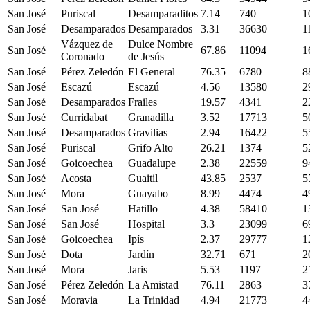
San José
Puriscal
Desamparaditos
7.14
740
1
San José
Desamparados
Desamparados
3.31
36630
1
Vázquez de
Dulce Nombre
San José
67.86
11094
1
Coronado
de Jesús
San José
Pérez Zeledón
El General
76.35
6780
8
San José
Escazú
Escazú
4.56
13580
2
San José
Desamparados
Frailes
19.57
4341
2
San José
Curridabat
Granadilla
3.52
17713
5
San José
Desamparados
Gravilias
2.94
16422
5
San José
Puriscal
Grifo Alto
26.21
1374
5
San José
Goicoechea
Guadalupe
2.38
22559
9
San José
Acosta
Guaitil
43.85
2537
5
San José
Mora
Guayabo
8.99
4474
4
San José
San José
Hatillo
4.38
58410
1
San José
San José
Hospital
3.3
23099
6
San José
Goicoechea
Ipís
2.37
29777
1
San José
Dota
Jardín
32.71
671
2
San José
Mora
Jaris
5.53
1197
2
San José
Pérez Zeledón
La Amistad
76.11
2863
3
San José
Moravia
La Trinidad
4.94
21773
4