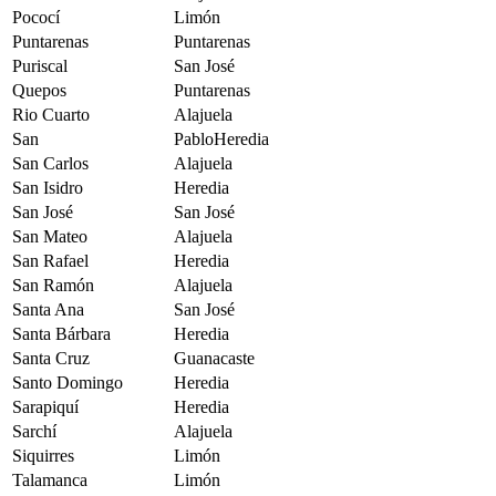
Pococí
Limón
Puntarenas
Puntarenas
Puriscal
San José
Quepos
Puntarenas
Rio Cuarto
Alajuela
San
PabloHeredia
San Carlos
Alajuela
San Isidro
Heredia
San José
San José
San Mateo
Alajuela
San Rafael
Heredia
San Ramón
Alajuela
Santa Ana
San José
Santa Bárbara
Heredia
Santa Cruz
Guanacaste
Santo Domingo
Heredia
Sarapiquí
Heredia
Sarchí
Alajuela
Siquirres
Limón
Talamanca
Limón