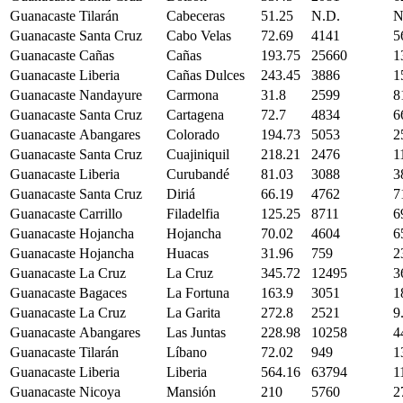
Guanacaste
Tilarán
Cabeceras
51.25
N.D.
N
Guanacaste
Santa Cruz
Cabo Velas
72.69
4141
5
Guanacaste
Cañas
Cañas
193.75
25660
1
Guanacaste
Liberia
Cañas Dulces
243.45
3886
1
Guanacaste
Nandayure
Carmona
31.8
2599
8
Guanacaste
Santa Cruz
Cartagena
72.7
4834
6
Guanacaste
Abangares
Colorado
194.73
5053
2
Guanacaste
Santa Cruz
Cuajiniquil
218.21
2476
1
Guanacaste
Liberia
Curubandé
81.03
3088
3
Guanacaste
Santa Cruz
Diriá
66.19
4762
7
Guanacaste
Carrillo
Filadelfia
125.25
8711
6
Guanacaste
Hojancha
Hojancha
70.02
4604
6
Guanacaste
Hojancha
Huacas
31.96
759
2
Guanacaste
La Cruz
La Cruz
345.72
12495
3
Guanacaste
Bagaces
La Fortuna
163.9
3051
1
Guanacaste
La Cruz
La Garita
272.8
2521
9
Guanacaste
Abangares
Las Juntas
228.98
10258
4
Guanacaste
Tilarán
Líbano
72.02
949
1
Guanacaste
Liberia
Liberia
564.16
63794
1
Guanacaste
Nicoya
Mansión
210
5760
2