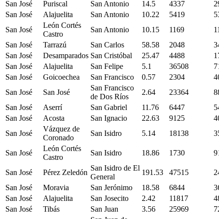
San José
Puriscal
San Antonio
14.5
4337
2
San José
Alajuelita
San Antonio
10.22
5419
5
León Cortés
San José
San Antonio
10.15
1169
1
Castro
San José
Tarrazú
San Carlos
58.58
2048
3
San José
Desamparados
San Cristóbal
25.47
4488
1
San José
Alajuelita
San Felipe
5.1
36508
7
San José
Goicoechea
San Francisco
0.57
2304
4
San Francisco
San José
San José
2.64
23364
8
de Dos Ríos
San José
Aserrí
San Gabriel
11.76
6447
5
San José
Acosta
San Ignacio
22.63
9125
4
Vázquez de
San José
San Isidro
5.14
18138
3
Coronado
León Cortés
San José
San Isidro
18.86
1730
9
Castro
San Isidro de El
San José
Pérez Zeledón
191.53
47515
2
General
San José
Moravia
San Jerónimo
18.58
6844
3
San José
Alajuelita
San Josecito
2.42
11817
4
San José
Tibás
San Juan
3.56
25969
7