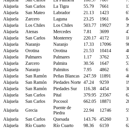
Alajuela
San Carlos
La Tigra
55.79
7661
1
Alajuela
San Mateo
Labrador
21.13
1423
6
Alajuela
Zarcero
Laguna
23.25
1961
8
Alajuela
Los Chiles
Los Chiles
503.77
19927
3
Alajuela
Atenas
Mercedes
7.81
3699
4
Alajuela
San Carlos
Monterrey
220.17
4172
1
Alajuela
Naranjo
Naranjo
17.33
17096
9
Alajuela
Orotina
Orotina
21.53
10414
4
Alajuela
Palmares
Palmares
1.17
3762
3
Alajuela
Zarcero
Palmira
30.56
1647
5
Alajuela
Naranjo
Palmitos
7.95
4862
6
Alajuela
San Ramón
Peñas Blancas
247.59
11891
4
Alajuela
San Ramón
Piedades Norte
47.24
9259
1
Alajuela
San Ramón
Piedades Sur
116.38
4454
3
Alajuela
San Carlos
Pital
379.95
23567
6
Alajuela
San Carlos
Pocosol
662.05
18871
2
Puente de
Alajuela
Grecia
22.94
12746
5
Piedra
Alajuela
San Carlos
Quesada
143.76
45260
3
Alajuela
Río Cuarto
Río Cuarto
98.36
6159
6