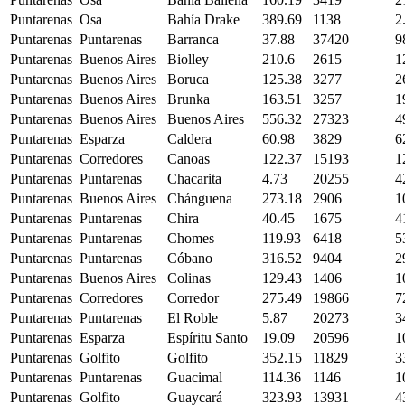
Puntarenas
Osa
Bahía Drake
389.69
1138
2
Puntarenas
Puntarenas
Barranca
37.88
37420
9
Puntarenas
Buenos Aires
Biolley
210.6
2615
1
Puntarenas
Buenos Aires
Boruca
125.38
3277
2
Puntarenas
Buenos Aires
Brunka
163.51
3257
1
Puntarenas
Buenos Aires
Buenos Aires
556.32
27323
4
Puntarenas
Esparza
Caldera
60.98
3829
6
Puntarenas
Corredores
Canoas
122.37
15193
1
Puntarenas
Puntarenas
Chacarita
4.73
20255
4
Puntarenas
Buenos Aires
Chánguena
273.18
2906
1
Puntarenas
Puntarenas
Chira
40.45
1675
4
Puntarenas
Puntarenas
Chomes
119.93
6418
5
Puntarenas
Puntarenas
Cóbano
316.52
9404
2
Puntarenas
Buenos Aires
Colinas
129.43
1406
1
Puntarenas
Corredores
Corredor
275.49
19866
7
Puntarenas
Puntarenas
El Roble
5.87
20273
3
Puntarenas
Esparza
Espíritu Santo
19.09
20596
1
Puntarenas
Golfito
Golfito
352.15
11829
3
Puntarenas
Puntarenas
Guacimal
114.36
1146
1
Puntarenas
Golfito
Guaycará
323.93
13931
4