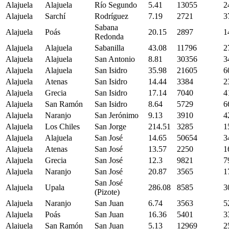
Alajuela
Alajuela
Río Segundo
5.41
13055
2
Alajuela
Sarchí
Rodríguez
7.19
2721
3
Sabana
Alajuela
Poás
20.15
2897
1
Redonda
Alajuela
Alajuela
Sabanilla
43.08
11796
2
Alajuela
Alajuela
San Antonio
8.81
30356
3
Alajuela
Alajuela
San Isidro
35.98
21605
6
Alajuela
Atenas
San Isidro
14.44
3384
2
Alajuela
Grecia
San Isidro
17.14
7040
4
Alajuela
San Ramón
San Isidro
8.64
5729
6
Alajuela
Naranjo
San Jerónimo
9.13
3910
4
Alajuela
Los Chiles
San Jorge
214.51
3285
1
Alajuela
Alajuela
San José
14.65
50654
3
Alajuela
Atenas
San José
13.57
2250
1
Alajuela
Grecia
San José
12.3
9821
7
Alajuela
Naranjo
San José
20.87
3565
1
San José
Alajuela
Upala
286.08
8585
3
(Pizote)
Alajuela
Naranjo
San Juan
6.74
3563
5
Alajuela
Poás
San Juan
16.36
5401
3
Alajuela
San Ramón
San Juan
5.13
12969
2