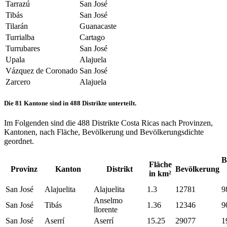
Tarrazú
San José
Tibás
San José
Tilarán
Guanacaste
Turrialba
Cartago
Turrubares
San José
Upala
Alajuela
Vázquez de Coronado
San José
Zarcero
Alajuela
Die 81 Kantone sind in 488 Distrikte unterteilt.
Im Folgenden sind die 488 Distrikte Costa Ricas nach Provinzen,
Kantonen, nach Fläche, Bevölkerung und Bevölkerungsdichte
geordnet.
B
Fläche
Provinz
Kanton
Distrikt
Bevölkerung
in km²
San José
Alajuelita
Alajuelita
1.3
12781
9
Anselmo
San José
Tibás
1.36
12346
9
llorente
San José
Aserrí
Aserrí
15.25
29077
1