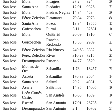
San José
Mora
Picagres
27.2
824
3
San José
Santa Ana
Piedades
12.01
9326
7
San José
Mora
Piedras Negras
14.84
453
3
San José
Pérez Zeledón
Platanares
79.84
7073
8
San José
Santa Ana
Pozos
13.34
18555
1
San José
Goicoechea
Purral
3.11
32681
1
San José
Mora
Quitirrisí
26.69
1810
6
Rancho
San José
Goicoechea
13.38
2969
2
Redondo
San José
Pérez Zeledón
Río Nuevo
240.68
3382
1
San José
Pérez Zeledón
Rivas
310.28
7215
2
San José
Desamparados
Rosario
14.77
3520
2
Montes de
San José
Sabanilla
1.78
13457
7
Oca
San José
Acosta
Sabanillas
176.83
2564
1
San José
Santa Ana
Salitral
20.2
4981
2
San José
Aserrí
Salitrillos
14.35
14605
1
León Cortés
San José
San Andrés
16.08
1639
1
Castro
San José
Escazú
San Antonio
17.01
26735
1
San José
Desamparados
San Antonio
2.1
10762
5