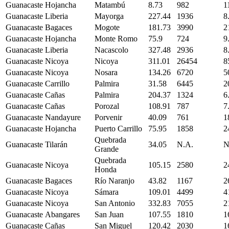
Guanacaste
Hojancha
Matambú
8.73
982
1
Guanacaste
Liberia
Mayorga
227.44
1936
8
Guanacaste
Bagaces
Mogote
181.73
3990
2
Guanacaste
Hojancha
Monte Romo
75.9
724
9
Guanacaste
Liberia
Nacascolo
327.48
2936
8
Guanacaste
Nicoya
Nicoya
311.01
26454
8
Guanacaste
Nicoya
Nosara
134.26
6720
5
Guanacaste
Carrillo
Palmira
31.58
6445
2
Guanacaste
Cañas
Palmira
204.37
1324
6
Guanacaste
Cañas
Porozal
108.91
787
7
Guanacaste
Nandayure
Porvenir
40.09
761
1
Guanacaste
Hojancha
Puerto Carrillo
75.95
1858
2
Quebrada
Guanacaste
Tilarán
34.05
N.A.
N
Grande
Quebrada
Guanacaste
Nicoya
105.15
2580
2
Honda
Guanacaste
Bagaces
Río Naranjo
43.82
1167
2
Guanacaste
Nicoya
Sámara
109.01
4499
4
Guanacaste
Nicoya
San Antonio
332.83
7055
2
Guanacaste
Abangares
San Juan
107.55
1810
1
Guanacaste
Cañas
San Miguel
120.42
2030
1