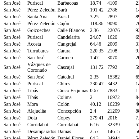
San José
Puriscal
Barbacoas
18.74
4109
2
San José
Pérez Zeledón
Barú
191.42
2786
1
San José
Santa Ana
Brasil
3.25
2897
8
San José
Pérez Zeledón
Cajón
118.86
9090
7
San José
Goicoechea
Calle Blancos
2.36
22076
9
San José
Puriscal
Candelarita
24.87
1620
6
San José
Acosta
Cangrejal
64.46
2009
3
San José
Turrubares
Carara
220.35
2108
9
San José
San José
Carmen
1.47
3070
2
Vázquez de
San José
Cascajal
131.72
7792
5
Coronado
San José
San José
Catedral
2.35
15382
6
San José
Puriscal
Chires
230.47
3432
1
San José
Tibás
Cinco Esquinas
0.67
7883
1
San José
Tibás
Colima
2
16972
8
San José
Mora
Colón
40.12
16239
4
San José
Alajuelita
Concepción
2.4
21209
8
San José
Dota
Copey
279.41
2016
7
San José
Curridabat
Curridabat
6.16
32339
5
San José
Desamparados
Damas
2.57
14615
5
San José
Pérez Zeledón
Daniel Flores
64.3
34944
5