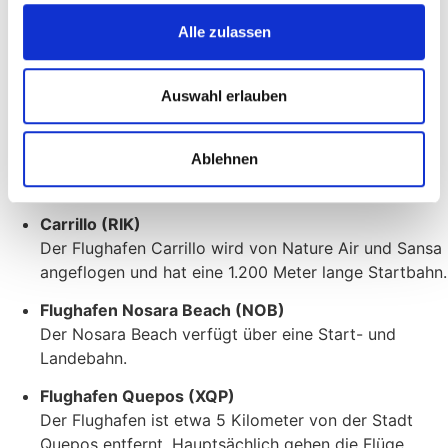
Limon (LIO)
Alle zulassen
Der 2006 wiedereröffnete Flughafen Limon hat eine
Landebahn von 1.800 Metern Länge.
Auswahl erlauben
Buenos Aires (BAI)
Der Flughafen von Buenos Aires liegt in der Provinz
Ablehnen
Puntarenas und verbindet die Touristenstadt mit der
Außenwelt.
Carrillo (RIK)
Der Flughafen Carrillo wird von Nature Air und Sansa
angeflogen und hat eine 1.200 Meter lange Startbahn.
Flughafen Nosara Beach (NOB)
Der Nosara Beach verfügt über eine Start- und
Landebahn.
Flughafen Quepos (XQP)
Der Flughafen ist etwa 5 Kilometer von der Stadt
Quepos entfernt. Hauptsächlich gehen die Flüge