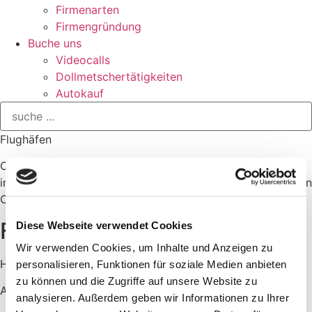
Firmenarten
Firmengründung
Buche uns
Videocalls
Dollmetschertätigkeiten
Autokauf
Flughäfen
Costa Rica verfügt über acht Flughäfen, davon sind zwei
international. San José ist neben Liberia der Bekannteste in
Costa Rica.
Flughäfen in Costa Rica
Diese Webseite verwendet Cookies
Wir verwenden Cookies, um Inhalte und Anzeigen zu
Hier kannst du landen
personalisieren, Funktionen für soziale Medien anbieten
zu können und die Zugriffe auf unsere Website zu
Aus Deutschland erreicht ihr Costa Rica in ca. 13 Stunden.
analysieren. Außerdem geben wir Informationen zu Ihrer